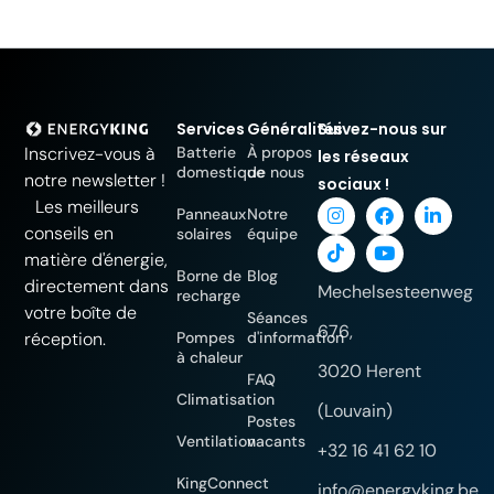
Services
Généralités
Suivez-nous sur
Batterie
À propos
Inscrivez-vous à
les réseaux
domestique
de nous
notre newsletter !
sociaux !
Les meilleurs
Panneaux
Notre
conseils en
solaires
équipe
matière d'énergie,
Borne de
Blog
directement dans
Mechelsesteenweg
recharge
votre boîte de
Séances
676,
Pompes
d'information
réception.
à chaleur
3020 Herent
FAQ
Climatisation
(Louvain)
Postes
Ventilation
vacants
+32 16 41 62 10
KingConnect
info@energyking.be