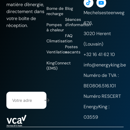
matière d'énergie,
Borne de
Blog
directement dans
Mechelsesteenweg
recharge
votre boîte de
Séances
676,
Pompes
d'information
réception.
à chaleur
3020 Herent
FAQ
Climatisation
(Louvain)
Postes
Ventilation
vacants
+32 16 41 62 10
KingConnect
info@energyking.be
(EMS)
Numéro de TVA :
BE0806.516.101
Numéro RESCERT
EnergyKing :
03559