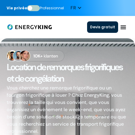
Vie privée
Professionnel
Devis gratuit
Location de remorques frigorifiques
et de congélation
Vous cherchez une remorque frigorifique ou un
fourgon frigorifique à louer ? Chez EnergyKing, vous
trouverez la taille qui vous convient, que vous
organisiez un événement le week-end, que vous ayez
besoin d'une solution de stockage temporaire ou que
vous recherchiez un service de transport frigorifique
professionnel.