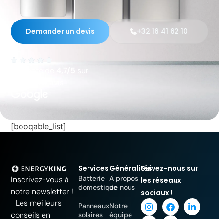
Demander un devis
+32 16 41 62 10
Une note de
4,7/5
sur
, avec 220 avis
[booqable_list]
Services
Généralités
Suivez-nous sur
Batterie
À propos
Inscrivez-vous à
les réseaux
domestique
de nous
notre newsletter !
sociaux !
Les meilleurs
Panneaux
Notre
conseils en
solaires
équipe