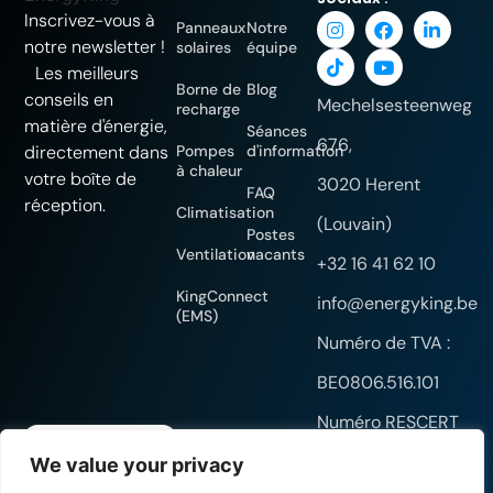
Inscrivez-vous à
Panneaux
Notre
notre newsletter !
solaires
équipe
Les meilleurs
Borne de
Blog
conseils en
Mechelsesteenweg
recharge
matière d'énergie,
Séances
676,
directement dans
Pompes
d'information
à chaleur
votre boîte de
3020 Herent
FAQ
réception.
Climatisation
(Louvain)
Postes
Ventilation
vacants
+32 16 41 62 10
KingConnect
info@energyking.be
(EMS)
Numéro de TVA :
BE0806.516.101
Numéro RESCERT
EnergyKing :
We value your privacy