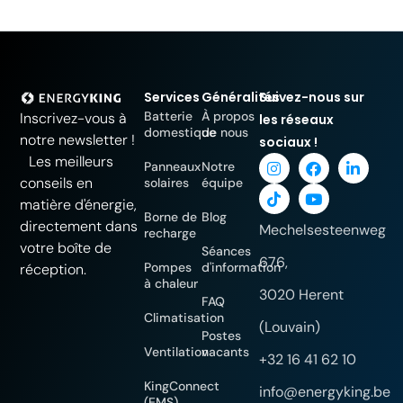
Services
Généralités
Suivez-nous sur
Batterie
À propos
Inscrivez-vous à
les réseaux
domestique
de nous
notre newsletter !
sociaux !
Les meilleurs
Panneaux
Notre
conseils en
solaires
équipe
matière d'énergie,
Borne de
Blog
directement dans
Mechelsesteenweg
recharge
votre boîte de
Séances
676,
Pompes
d'information
réception.
à chaleur
3020 Herent
FAQ
Climatisation
(Louvain)
Postes
Ventilation
vacants
+32 16 41 62 10
KingConnect
info@energyking.be
(EMS)