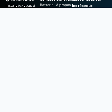
Batterie
À propos
Inscrivez-vous à
les réseaux
domestique
de nous
notre newsletter !
sociaux !
Les meilleurs
Panneaux
Notre
conseils en
solaires
équipe
matière d'énergie,
Borne de
Blog
directement dans
Mechelsesteenweg
recharge
votre boîte de
Séances
676,
Pompes
d'information
réception.
à chaleur
3020 Herent
FAQ
Climatisation
(Louvain)
Postes
Ventilation
vacants
+32 16 41 62 10
KingConnect
info@energyking.be
(EMS)
Numéro de TVA :
BE0806.516.101
Numéro RESCERT