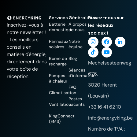
Services
Généralités
Suivez-nous sur
Batterie
À propos
Inscrivez-vous à
les réseaux
domestique
de nous
notre newsletter !
sociaux !
Les meilleurs
Panneaux
Notre
conseils en
solaires
équipe
matière d'énergie,
Borne de
Blog
directement dans
Mechelsesteenweg
recharge
votre boîte de
Séances
676,
Pompes
d'information
réception.
à chaleur
3020 Herent
FAQ
Climatisation
(Louvain)
Postes
Ventilation
vacants
+32 16 41 62 10
KingConnect
info@energyking.be
(EMS)
Numéro de TVA :