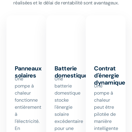
réalisées et le délai de rentabilité sont avantageux.
Panneaux
Batterie
Contrat
solaires
domestique
d'énergie
Une
Une
dynamique
pompe à
batterie
Une
chaleur
domestique
pompe à
fonctionne
stocke
chaleur
entièrement
l'énergie
peut être
à
solaire
pilotée de
l'électricité.
excédentaire
manière
En
pour une
intelligente