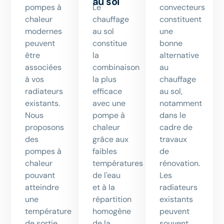
au sol
pompes à
Le
convecteurs
chaleur
chauffage
constituent
modernes
au sol
une
peuvent
constitue
bonne
être
la
alternative
associées
combinaison
au
à vos
la plus
chauffage
radiateurs
efficace
au sol,
existants.
avec une
notamment
Nous
pompe à
dans le
proposons
chaleur
cadre de
des
grâce aux
travaux
pompes à
faibles
de
chaleur
températures
rénovation.
pouvant
de l'eau
Les
atteindre
et à la
radiateurs
une
répartition
existants
température
homogène
peuvent
de sortie
de la
souvent