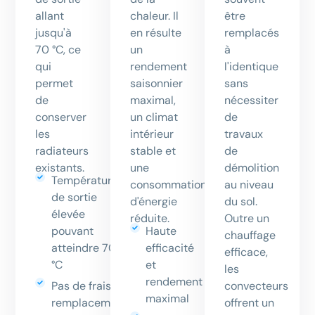
allant
chaleur. Il
être
jusqu'à
en résulte
remplacés
70 °C, ce
un
à
qui
rendement
l'identique
permet
saisonnier
sans
de
maximal,
nécessiter
conserver
un climat
de
les
intérieur
travaux
radiateurs
stable et
de
existants.
une
démolition
Température
consommation
au niveau
de sortie
d'énergie
du sol.
élevée
réduite.
Outre un
pouvant
Haute
chauffage
atteindre 70
efficacité
efficace,
°C
et
les
rendement
convecteurs
Pas de frais de
maximal
offrent un
remplacement