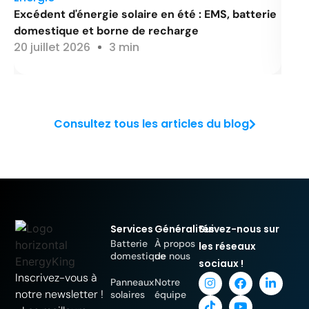
Excédent d'énergie solaire en été : EMS, batterie
Le 
domestique et borne de recharge
pri
20 juillet 2026
3 min
8 ju
Consultez tous les articles du blog
Services
Généralités
Suivez-nous sur
Batterie
À propos
les réseaux
domestique
de nous
sociaux !
Inscrivez-vous à
Panneaux
Notre
notre newsletter !
solaires
équipe