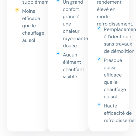
rendement
supplémentaires
Un grand
élevé en
confort
Moins
mode
grâce à
efficace
refroidissement.
une
que le
Remplacemen
chaleur
chauffage
à l'identique
rayonnante
au sol
sans travaux
douce
de démolition
Aucun
Presque
élément
aussi
chauffant
efficace
visible
que le
chauffage
au sol
Haute
efficacité de
refroidisseme