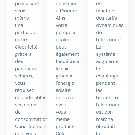
produisant
utilisation
en
vous-
ultérieure.
fonction
même
Ainsi,
des tarifs
une
votre
dynamiques
partie de
pompe à
de
cette
chaleur
l'électricité.
électricité
peut
Le
grâce à
également
système
des
fonctionner
augmente
panneaux
le soir
le
solaires,
grâce à
chauffage
vous
l'énergie
pendant
réduisez
solaire
les
considérablement
que vous
heures où
vos coûts
avez
l'électricité
de
vous-
est bon
consommation.
même
marché
Concrètement,
produite.
et réduit
cela vous
Cela
la