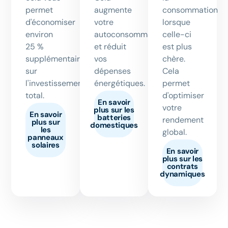
permet
augmente
consommation
d'économiser
votre
lorsque
environ
autoconsommation
celle-ci
25 %
et réduit
est plus
supplémentaires
vos
chère.
sur
dépenses
Cela
l'investissement
énergétiques.
permet
total.
d'optimiser
En savoir
votre
plus sur les
En savoir
batteries
rendement
plus sur
domestiques
les
global.
panneaux
solaires
En savoir
plus sur les
contrats
dynamiques