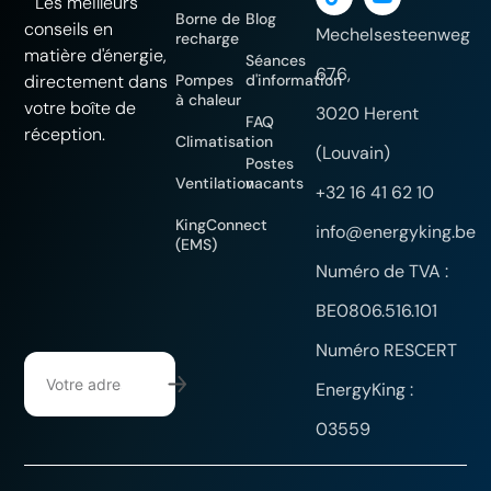
Les meilleurs
Borne de
Blog
conseils en
Mechelsesteenweg
recharge
matière d'énergie,
Séances
676,
directement dans
Pompes
d'information
à chaleur
votre boîte de
3020 Herent
FAQ
réception.
Climatisation
(Louvain)
Postes
Ventilation
vacants
+32 16 41 62 10
KingConnect
info@energyking.be
(EMS)
Numéro de TVA :
BE0806.516.101
Numéro RESCERT
EnergyKing :
03559