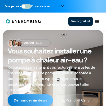
Vie privée
Professionnel
Devis gratuit
Vous souhaitez installer une
pompe à chaleur air-eau ?
Réduisez dès maintenant vos factures mensuelles de
chauffage grâce à une pompe à chaleur, adaptée à
pratiquement tous les types de logements et
bénéficiant de primes intéressantes pouvant aller
jusqu'à 8 000 €.
Demander un devis
+32 16 41 62 10