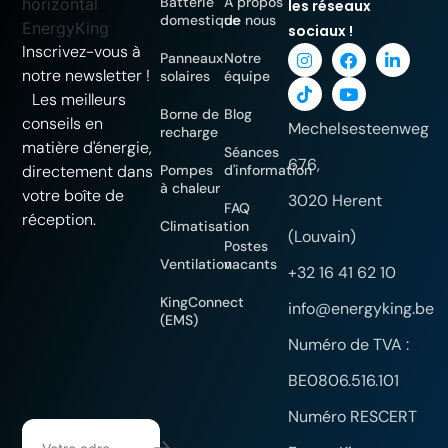
Batterie
À propos
les réseaux
domestique
de nous
sociaux !
Inscrivez-vous à
Panneaux
Notre
notre newsletter !
solaires
équipe
Les meilleurs
Borne de
Blog
conseils en
Mechelsesteenweg
recharge
matière d'énergie,
Séances
676,
directement dans
Pompes
d'information
à chaleur
votre boîte de
3020 Herent
FAQ
réception.
Climatisation
(Louvain)
Postes
Ventilation
vacants
+32 16 41 62 10
KingConnect
info@energyking.be
(EMS)
Numéro de TVA :
BE0806.516.101
Numéro RESCERT