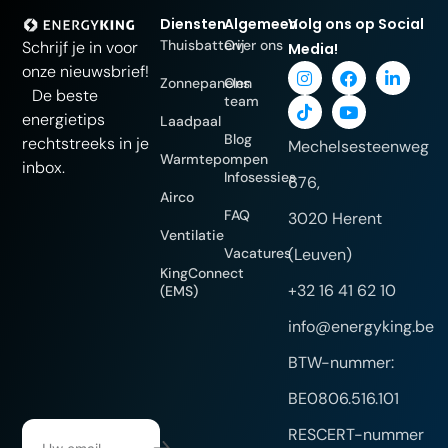
Diensten
Algemeen
Volg ons op Social
Thuisbatterij
Over ons
Schrijf je in voor
Media!
onze nieuwsbrief!
Zonnepanelen
Ons
De beste
team
energietips
Laadpaal
Blog
rechtstreeks in je
Mechelsesteenweg
Warmtepompen
inbox.
Infosessies
676,
Airco
FAQ
3020 Herent
Ventilatie
Vacatures
(Leuven)
KingConnect
+32 16 41 62 10
(EMS)
info@energyking.be
BTW-nummer:
BE0806.516.101
RESCERT-nummer