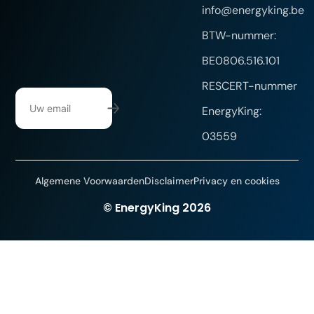
info@energyking.be
BTW-nummer:
BE0806.516.101
RESCERT-nummer
EnergyKing:
03559
Algemene Voorwaarden
Disclaimer
Privacy en cookies
Website gemaakt door DYsign
© EnergyKing 2026