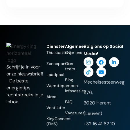
Diensten
Algemeen
Volg ons op Social
Thuisbatterij
Over ons
Media!
Zonnepanelen
Ons
Schrijf je in voor
team
onze nieuwsbrief!
Laadpaal
Blog
De beste
Mechelsesteenweg
Warmtepompen
energietips
Infosessies
676,
rechtstreeks in je
Airco
inbox.
FAQ
3020 Herent
Ventilatie
Vacatures
(Leuven)
KingConnect
+32 16 41 62 10
(EMS)