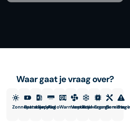
Waar gaat je vraag over?
Zonnepanelen
Batterijopslag
Laadpaal
Airco
Warmtepomp
Ventilatie
Koelwagens
Energiemanag
Service
Stori