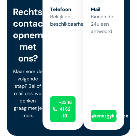
Rechtstreeks
Telefoon
Mail
Bekijk de
Binnen de
contact
beschikbaarheid
24u een
antwoord
opnemen
met
ons?
Klaar voor de
volgende
stap? Bel of
mail ons, we
denken
+32 16
graag met je
41 62
mee.
10
info@energyking.be