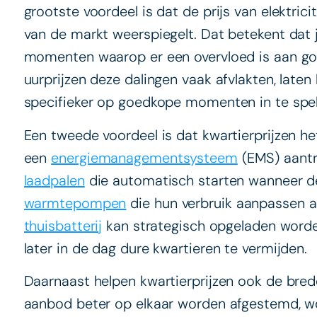
grootste voordeel is dat de prijs van elektrici
van de markt weerspiegelt. Dat betekent dat j
momenten waarop er een overvloed is aan go
uurprijzen deze dalingen vaak afvlakten, laten
specifieker op goedkope momenten in te spel
Een tweede voordeel is dat kwartierprijzen h
een
energiemanagementsysteem
(EMS) aantr
laadpalen
die automatisch starten wanneer de
warmtepompen
die hun verbruik aanpassen 
thuisbatterij
kan strategisch opgeladen worde
later in de dag dure kwartieren te vermijden.
Daarnaast helpen kwartierprijzen ook de bre
aanbod beter op elkaar worden afgestemd, wor