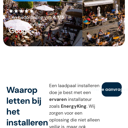
Een beoordeling van
4,7/5
met 220 reviews
Een laadpaal installeren
Waarop
Offerte aanvrage
doe je best met een
letten bij
ervaren
installateur
zoals
EnergyKing
. Wij
het
zorgen voor een
installeren
oplossing die niet alleen
veilig is, maar ook