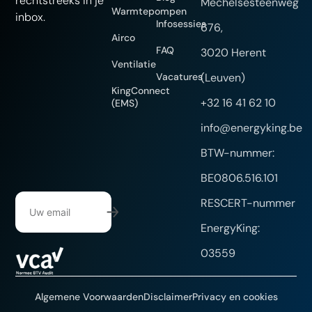
rechtstreeks in je
Mechelsesteenweg
Warmtepompen
inbox.
Infosessies
676,
Airco
FAQ
3020 Herent
Ventilatie
Vacatures
(Leuven)
KingConnect
+32 16 41 62 10
(EMS)
info@energyking.be
BTW-nummer:
BE0806.516.101
RESCERT-nummer
EnergyKing:
03559
Algemene Voorwaarden
Disclaimer
Privacy en cookies
Website gemaakt door DYsign