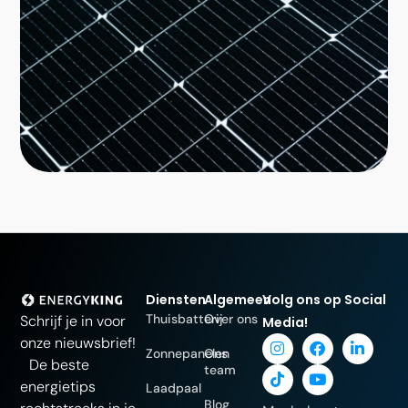
Diensten
Algemeen
Volg ons op Social
Thuisbatterij
Over ons
Schrijf je in voor
Media!
onze nieuwsbrief!
Zonnepanelen
Ons
De beste
team
energietips
Laadpaal
Blog