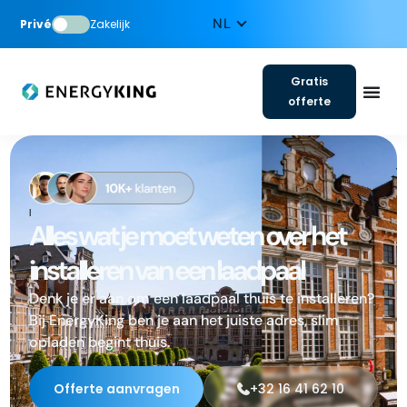
Privé
Zakelijk
Gratis
offerte
Alles wat je moet weten over het
installeren van een laadpaal
Denk je er aan om een laadpaal thuis te installeren?
Bij EnergyKing ben je aan het juiste adres, slim
opladen begint thuis.
Offerte aanvragen
+32 16 41 62 10