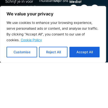
Thuisbatterij
Over ons
Schrijf je in voor
Media!
onze nieuwsbrief!
Zonnepanelen
Ons
De beste
We value your privacy
team
energietips
Laadpaal
We use cookies to enhance your browsing experience,
Blog
rechtstreeks in je
Mechelsesteenweg
Warmtepompen
serve personalised ads or content, and analyse our traffic.
inbox.
Infosessies
676,
By clicking "Accept All", you consent to our use of
Airco
cookies.
Cookie Policy
FAQ
3020 Herent
Ventilatie
Vacatures
(Leuven)
Customise
Reject All
Accept All
KingConnect
+32 16 41 62 10
(EMS)
info@energyking.be
BTW-nummer:
BE0806.516.101
RESCERT-nummer
EnergyKing: