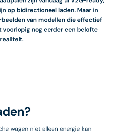
laadpalen zijn vandaag al V2G-ready,
jn op bidirectioneel laden. Maar in
orbeelden van modellen die effectief
t voorlopig nog eerder een belofte
ealiteit.
laden?
sche wagen niet alleen energie kan