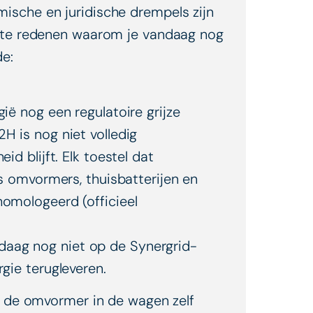
mische en juridische drempels zijn
jkste redenen waarom je vandaag nog
de:
ië nog een regulatoire grijze
H is nog niet volledig
id blijft. Elk toestel dat
ls omvormers, thuisbatterijen en
homologeerd (officieel
daag nog niet op de Synergrid-
rgie terugleveren.
j de omvormer in de wagen zelf