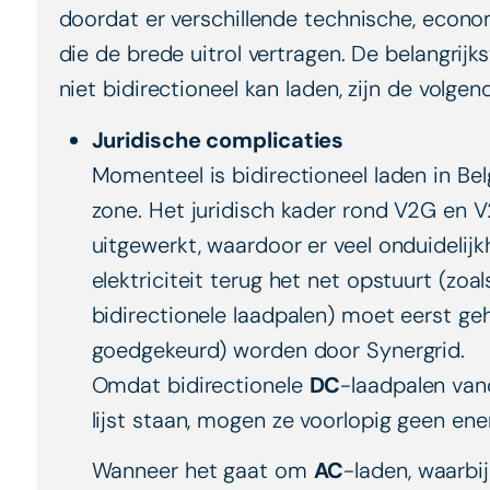
doordat er verschillende technische, econo
die de brede uitrol vertragen. De belangri
niet bidirectioneel kan laden, zijn de volgen
Juridische complicaties
Momenteel is bidirectioneel laden in Belg
zone. Het juridisch kader rond V2G en V2
uitgewerkt, waardoor er veel onduidelijkhe
elektriciteit terug het net opstuurt (zoa
bidirectionele laadpalen) moet eerst ge
goedgekeurd) worden door Synergrid.
Omdat bidirectionele
DC
-laadpalen van
lijst staan, mogen ze voorlopig geen ene
Wanneer het gaat om
AC
-laden, waarbi