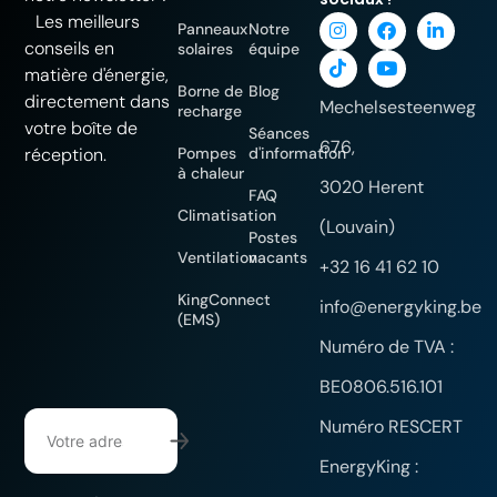
Les meilleurs
Panneaux
Notre
conseils en
solaires
équipe
matière d'énergie,
Borne de
Blog
directement dans
Mechelsesteenweg
recharge
votre boîte de
Séances
676,
Pompes
d'information
réception.
à chaleur
3020 Herent
FAQ
Climatisation
(Louvain)
Postes
Ventilation
vacants
+32 16 41 62 10
KingConnect
info@energyking.be
(EMS)
Numéro de TVA :
BE0806.516.101
Numéro RESCERT
EnergyKing :