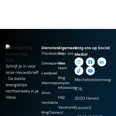
Diensten
Algemeen
Volg ons op Social
Thuisbatterij
Over ons
Media!
Zonnepanelen
Ons
Schrijf je in voor
team
onze nieuwsbrief!
Laadpaal
Blog
De beste
Mechelsesteenweg
Warmtepompen
energietips
Infosessies
676,
rechtstreeks in je
Airco
inbox.
FAQ
3020 Herent
Ventilatie
Vacatures
(Leuven)
KingConnect