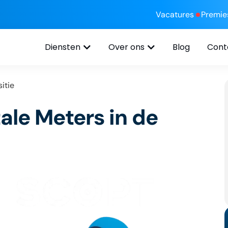
Vacatures
Premie
Diensten
Over ons
Blog
Cont
itie
tale Meters in de