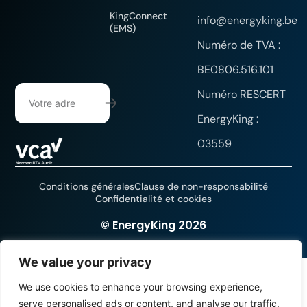
KingConnect
info@energyking.be
(EMS)
Numéro de TVA :
BE0806.516.101
Numéro RESCERT
EnergyKing :
03559
Conditions générales
Clause de non-responsabilité
Confidentialité et cookies
Site web créé par DYsign
© EnergyKing 2026
We value your privacy
We use cookies to enhance your browsing experience,
serve personalised ads or content, and analyse our traffic.