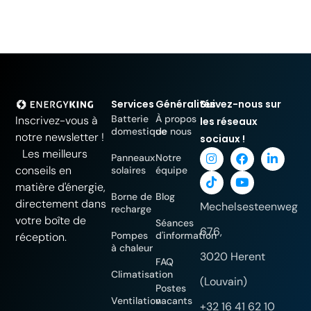
Services
Généralités
Suivez-nous sur
Batterie
À propos
Inscrivez-vous à
les réseaux
domestique
de nous
notre newsletter !
sociaux !
Les meilleurs
Panneaux
Notre
conseils en
solaires
équipe
matière d'énergie,
Borne de
Blog
directement dans
Mechelsesteenweg
recharge
votre boîte de
Séances
676,
Pompes
d'information
réception.
à chaleur
3020 Herent
FAQ
Climatisation
(Louvain)
Postes
Ventilation
vacants
+32 16 41 62 10