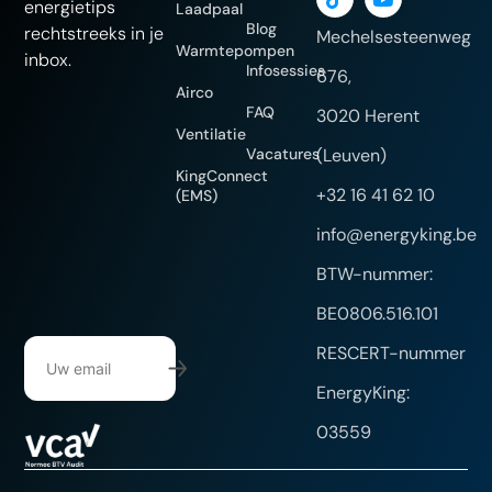
energietips
Laadpaal
Blog
rechtstreeks in je
Mechelsesteenweg
Warmtepompen
inbox.
Infosessies
676,
Airco
FAQ
3020 Herent
Ventilatie
Vacatures
(Leuven)
KingConnect
+32 16 41 62 10
(EMS)
info@energyking.be
BTW-nummer:
BE0806.516.101
RESCERT-nummer
EnergyKing:
03559