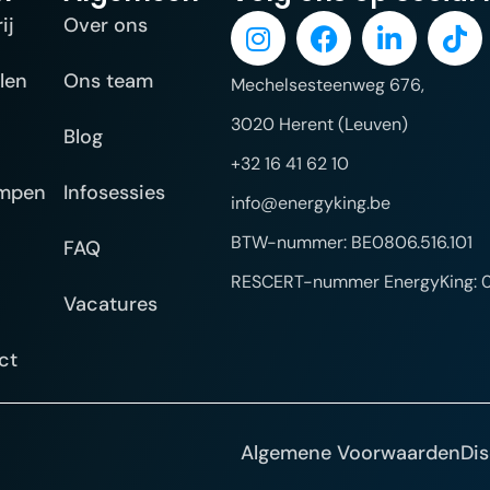
ij
Over ons
len
Ons team
Mechelsesteenweg 676,
3020 Herent (Leuven)
Blog
+32 16 41 62 10
mpen
Infosessies
info@energyking.be
BTW-nummer: BE0806.516.101
FAQ
RESCERT-nummer EnergyKing: 
Vacatures
ct
ign
Algemene Voorwaarden
Dis