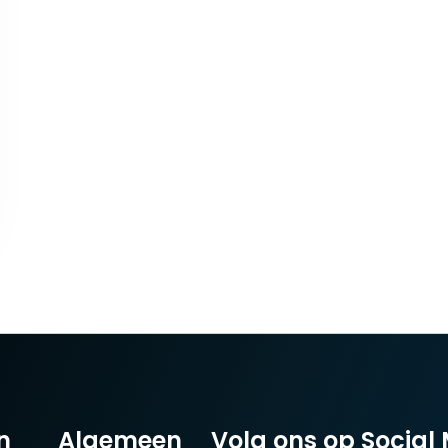
n
Algemeen
Volg ons op Social