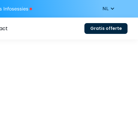
s
Infosessies
act
Gratis offerte