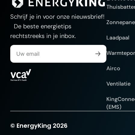
Thuisbatter
Schrijf je in voor onze nieuwsbrief!
Zonnepane
De beste energietips
rechtstreeks in je inbox.
Laadpaal
Warmtepo
Airco
Ventilatie
KingConne
(EMS)
Website gemaakt door DYs
© EnergyKing 2026