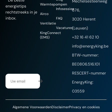
De beste
Mechelsesteenweg
Warmtepompen
energietips
Infosessies
676,
rechtstreeks in je
Airco
inbox.
FAQ
3020 Herent
Ventilatie
Vacatures
(Leuven)
KingConnect
+32 16 41 62 10
(EMS)
info@energyking.be
BTW-nummer:
BE0806.516.101
RESCERT-nummer
EnergyKing:
03559
Algemene Voorwaarden
Disclaimer
Privacy en cookies
Website gemaakt door DYsign