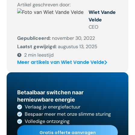
Artikel geschreven door:
Wiet Vande
Velde
CEO
Gepubliceerd:
november 30, 2022
Laatst gewijzigd:
augustus 13, 2025
2
min leestijd
Meer artikels van Wiet Vande Velde
Betaalbaar switchen naar
hernieuwbare energie
Verlaag je energiefactuur
Bespaar meer met onze slimme sturing
Volledige ontzorging
Gratis offerte aanvragen