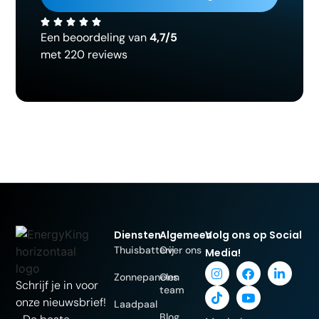
Een beoordeling van
4,7/5
met 220 reviews
Diensten
Algemeen
Volg ons op Social
Thuisbatterij
Over ons
Media!
Zonnepanelen
Ons
Schrijf je in voor
team
onze nieuwsbrief!
Laadpaal
Blog