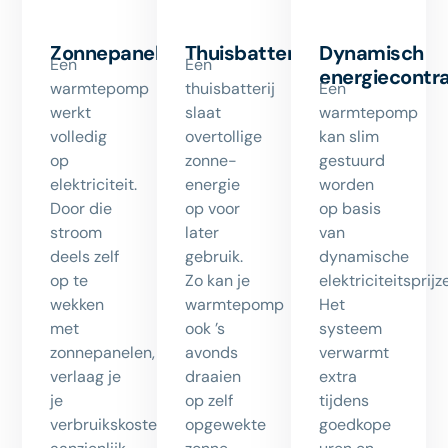
Zonnepanelen
Thuisbatterij
Dynamisch
Een
Een
energiecontr
warmtepomp
thuisbatterij
Een
werkt
slaat
warmtepomp
volledig
overtollige
kan slim
op
zonne-
gestuurd
elektriciteit.
energie
worden
Door die
op voor
op basis
stroom
later
van
deels zelf
gebruik.
dynamische
op te
Zo kan je
elektriciteitsprijz
wekken
warmtepomp
Het
met
ook ’s
systeem
zonnepanelen,
avonds
verwarmt
verlaag je
draaien
extra
je
op zelf
tijdens
verbruikskosten
opgewekte
goedkope