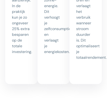
aanzienlijk.
zonne-
uren en
In de
energie.
verlaagt
praktijk
Dit
het
kun je zo
verhoogt
verbruik
ongeveer
je
wanneer
25% extra
zelfconsumptie
stroom
besparen
en
duurder
op de
verlaagt
is. Dit
totale
je
optimaliseert
investering.
energiekosten.
je
totaalrendement.