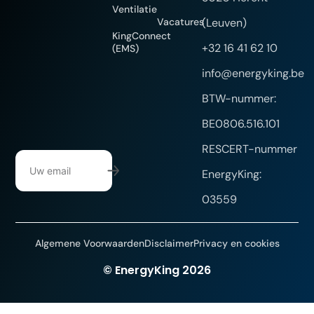
Ventilatie
Vacatures
(Leuven)
KingConnect
+32 16 41 62 10
(EMS)
info@energyking.be
BTW-nummer:
BE0806.516.101
RESCERT-nummer
EnergyKing:
03559
Algemene Voorwaarden
Disclaimer
Privacy en cookies
Website gemaakt door DYsign
© EnergyKing 2026