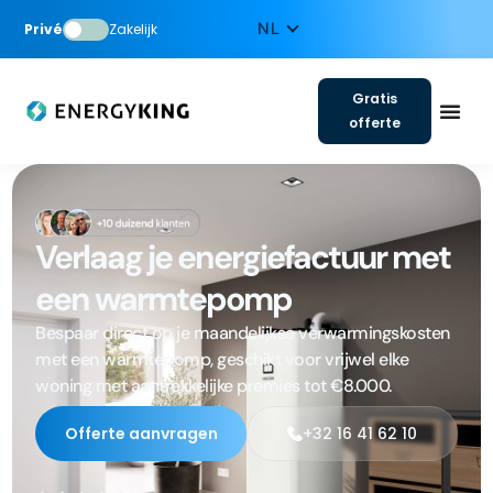
Privé
Zakelijk
Gratis
offerte
Verlaag je energiefactuur met
een warmtepomp
Bespaar direct op je maandelijkse verwarmingskosten
met een warmtepomp, geschikt voor vrijwel elke
woning met aantrekkelijke premies tot €8.000.
Offerte aanvragen
+32 16 41 62 10