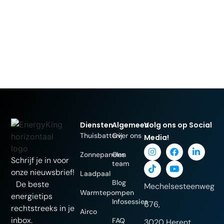
Diensten
Algemeen
Volg ons op Social
Thuisbatterij
Over ons
Media!
Zonnepanelen
Ons
Schrijf je in voor
team
onze nieuwsbrief!
Laadpaal
Blog
De beste
Mechelsesteenweg
Warmtepompen
energietips
Infosessies
676,
rechtstreeks in je
Airco
inbox.
FAQ
3020 Herent