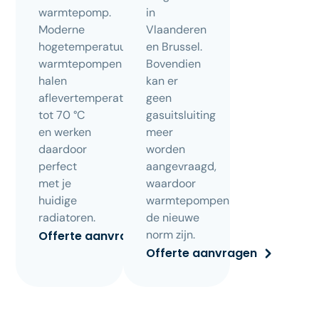
warmtepomp.
in
Moderne
Vlaanderen
hogetemperatuur-
en Brussel.
warmtepompen
Bovendien
halen
kan er
aflevertemperaturen
geen
tot 70 °C
gasuitsluiting
en werken
meer
daardoor
worden
perfect
aangevraagd,
met je
waardoor
huidige
warmtepompen
radiatoren.
de nieuwe
norm zijn.
Offerte aanvragen
Offerte aanvragen