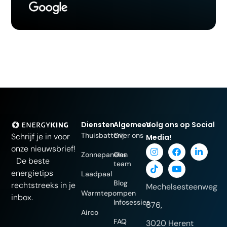
Diensten
Algemeen
Volg ons op Social
Thuisbatterij
Over ons
Schrijf je in voor
Media!
onze nieuwsbrief!
Zonnepanelen
Ons
De beste
team
energietips
Laadpaal
Blog
rechtstreeks in je
Mechelsesteenweg
Warmtepompen
inbox.
Infosessies
676,
Airco
FAQ
3020 Herent